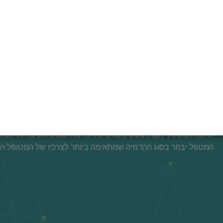
לצילומי שיניים ולסתות
במכון "אלפא-סיטי" לצילומי השיניים תוכלו לקבל אבחון איכותי ובט
ללקוחות. אנחנו ממוקמים במרחק של כמה צעדים מ"מטרונית" ומתח
נמצאת חנייה נוחה ללא תשלום. במרכזינו תוכלו לקבל תוצאה מדויקת
תחסכו את זמנכם היקר ואת כספכם.
"מכון אלפא-סיטי" - מילה נרדפת למושלמות ברדיולוגיה אבחונית. ב
מומחים, ובידיהם - ציוד ייחודי שבאמצעותו מושגת איכות גבוהה בי
לרופא המטפל לקבל מבט מפורט של כל מה שמתרחש בחלל הפה וב
המטפל יבחר בסוג ההדמיה שמתאימה ביותר לצרכיו של המטופל וירש