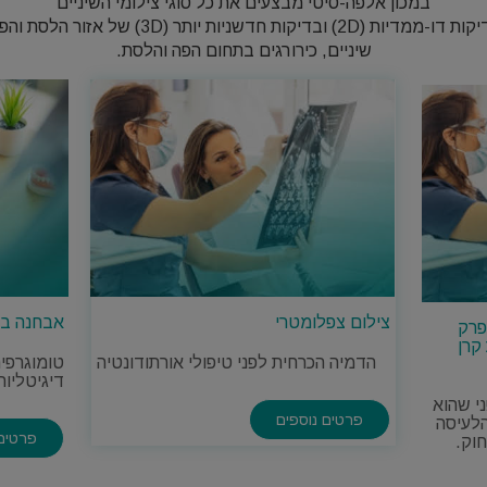
במכון אלפה-סיטי מבצעים את כל סוגי צילומי השיניים
אנו מבצעים בדיקות דו-ממדיות (2D) ובדיקות חדשניות יות
שיניים, כירורגים בתחום הפה והלסת.
צילום צפלומטרי
אבחנה בה
פרק
קרן
הדמיה הכרחית לפני טיפולי אורתודונטיה
דיגיטליות ב
י שהוא
פרטים נוספים
לעיסה
פרטים 
חוק.